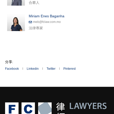
合夥人
Miriam Enes Baganha
meb@fclaw.com.mo
法律專家
分享:
Facebook
Linkedin
Twitter
Pinterest