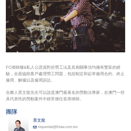
FC律師樓&私人公證員對於勞工法及其相關事項均擁有豐富的經
驗，全面協助客戶處理勞工問題，包括制定和起草僱用合約、終止
僱用、解僱以及僱用訴訟。
合夥人景文龍先生可以說是澳門最著名的勞動法專家，在澳門一些
具代表性的勞動案件中經常擔任首席律師。
團隊
景文龍
mquental@fclaw.com.mo