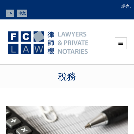
語言:
EN
中文
稅務