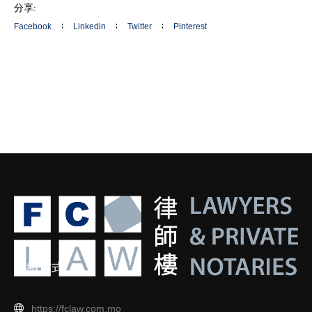
分享:
Facebook
Linkedin
Twitter
Pinterest
聯絡方式
https://fclaw.com.mo